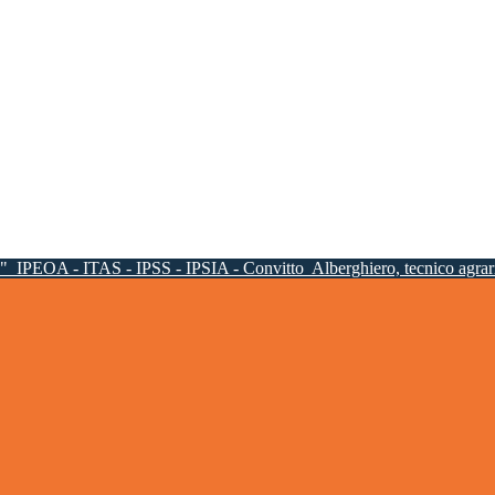
a"
IPEOA - ITAS - IPSS - IPSIA - Convitto
Alberghiero, tecnico agrari