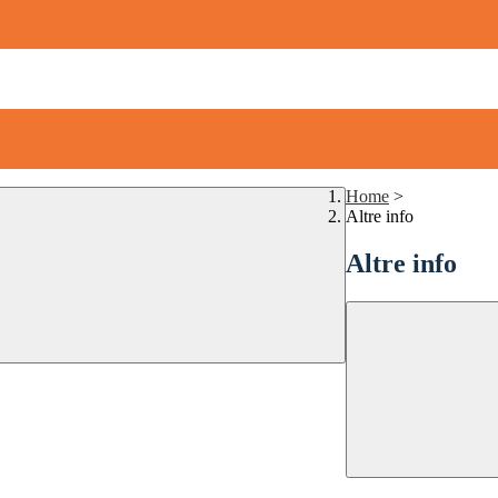
Home
>
Altre info
Altre info