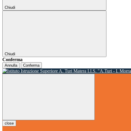
Chiudi
Chiudi
Conferma
Annulla
Conferma
I.I.S. "A.Turi - I. Morr
close