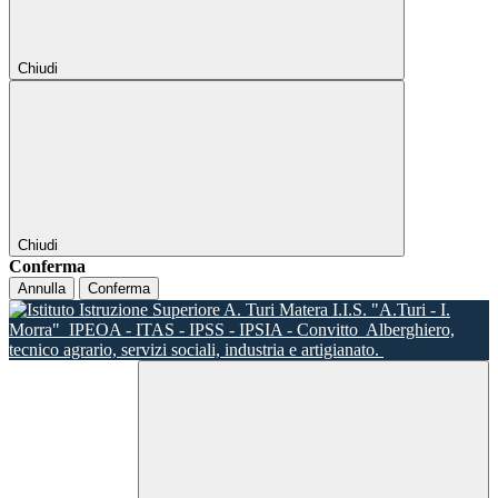
Chiudi
Chiudi
Conferma
Annulla
Conferma
I.I.S. "A.Turi - I.
Morra"
IPEOA - ITAS - IPSS - IPSIA - Convitto
Alberghiero,
tecnico agrario, servizi sociali, industria e artigianato.