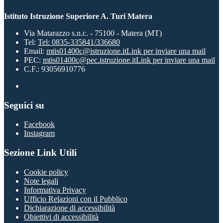
Istituto Istruzione Superiore A. Turi Matera
Via Matarazzo s.n.c. - 75100 - Matera (MT)
Tel:
Tel: 0835-335841/336680
Email:
mtis01400c@istruzione.it
Link per inviare una mail
PEC:
mtis01400c@pec.istruzione.it
Link per inviare una mail
C.F.: 93056910776
Seguici su
Facebook
Instagram
Sezione Link Utili
Cookie policy
Note legali
Informativa Privacy
Ufficio Relazioni con il Pubblico
Dichiarazione di accessibilità
Obiettivi di accessibilità