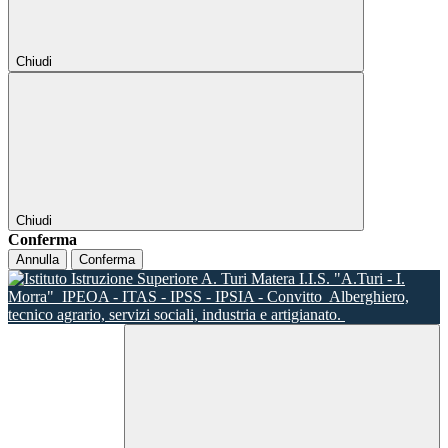
Chiudi
Chiudi
Conferma
Annulla
Conferma
I.I.S. "A.Turi - I.
Morra"
IPEOA - ITAS - IPSS - IPSIA - Convitto
Alberghiero,
tecnico agrario, servizi sociali, industria e artigianato.