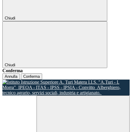
Chiudi
Chiudi
Conferma
Annulla
Conferma
I.I.S. "A.Turi - I.
Morra"
IPEOA - ITAS - IPSS - IPSIA - Convitto
Alberghiero,
tecnico agrario, servizi sociali, industria e artigianato.