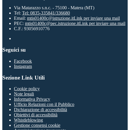
Via Matarazzo s.n.c. - 75100 - Matera (MT)
Tel:
Tel: 0835-335841/336680
Email:
mtis01400c@istruzione.it
Link per inviare una mail
PEC:
mtis01400c@pec.istruzione.it
Link per inviare una mail
C.F.: 93056910776
Seguici su
Facebook
Instagram
Sezione Link Utili
Cookie policy
Note legali
Informativa Privacy
Ufficio Relazioni con il Pubblico
Dichiarazione di accessibilità
Obiettivi di accessibilità
Whistleblowing
Gestione consensi cookie