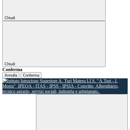
Chiudi
Chiudi
Conferma
Annulla
Conferma
I.I.S. "A.Turi - I.
Morra"
IPEOA - ITAS - IPSS - IPSIA - Convitto
Alberghiero,
tecnico agrario, servizi sociali, industria e artigianato.