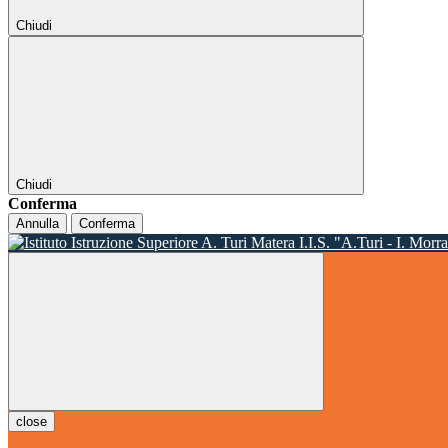
Chiudi
Chiudi
Conferma
Annulla
Conferma
I.I.S. "A.Turi - I. Morr
close