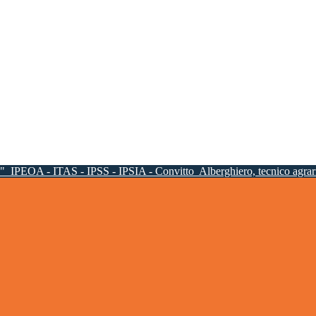
a"
IPEOA - ITAS - IPSS - IPSIA - Convitto
Alberghiero, tecnico agrari