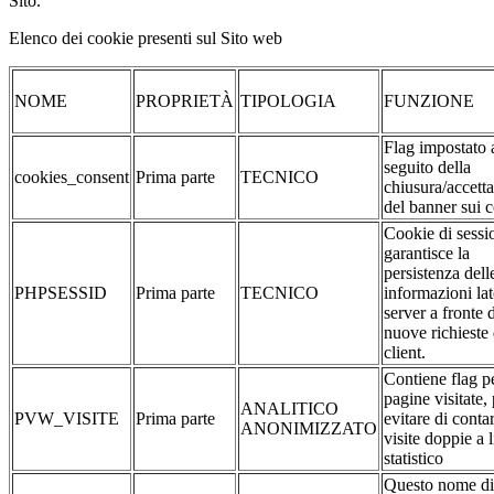
Sito.
Elenco dei cookie presenti sul Sito web
NOME
PROPRIETÀ
TIPOLOGIA
FUNZIONE
Flag impostato 
seguito della
cookies_consent
Prima parte
TECNICO
chiusura/accett
del banner sui 
Cookie di sessi
garantisce la
persistenza dell
PHPSESSID
Prima parte
TECNICO
informazioni la
server a fronte 
nuove richieste 
client.
Contiene flag pe
pagine visitate,
ANALITICO
PVW_VISITE
Prima parte
evitare di conta
ANONIMIZZATO
visite doppie a l
statistico
Questo nome di