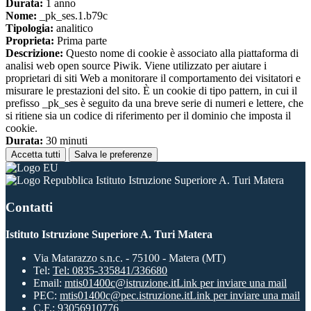
Durata:
1 anno
Nome:
_pk_ses.1.b79c
Tipologia:
analitico
Proprieta:
Prima parte
Descrizione:
Questo nome di cookie è associato alla piattaforma di
analisi web open source Piwik. Viene utilizzato per aiutare i
proprietari di siti Web a monitorare il comportamento dei visitatori e
misurare le prestazioni del sito. È un cookie di tipo pattern, in cui il
prefisso _pk_ses è seguito da una breve serie di numeri e lettere, che
si ritiene sia un codice di riferimento per il dominio che imposta il
cookie.
Durata:
30 minuti
Accetta tutti
Salva le preferenze
Istituto Istruzione Superiore A. Turi Matera
Contatti
Istituto Istruzione Superiore A. Turi Matera
Via Matarazzo s.n.c. - 75100 - Matera (MT)
Tel:
Tel: 0835-335841/336680
Email:
mtis01400c@istruzione.it
Link per inviare una mail
PEC:
mtis01400c@pec.istruzione.it
Link per inviare una mail
C.F.: 93056910776