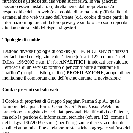
ritrasmessi agli stessi siti alla visita successiva. In via generale
possono essere installati: (i) direttamente dal proprietario e/o
responsabile del sito web (c.d. cookie di prima parte); (ii) da titolari
estranei al sito web visitato dall’utente (c.d. cookie di terze parti); le
informazioni riguardanti la loro privacy e sul loro uso sono reperibili
direttamente sui siti dei rispettivi gestori.
Tipologie di cookie
Esistono diverse tipologie di cookie: (a) TECNICI, servizi utilizzati
per facilitare la navigazione dell’utente (cfr. art. 122, comma 1 del
D.Lgs. 196/2003 e s.m.i.); (b)
ANALITICI
, impiegati per valutare
l’efficacia di un servizio fornito o per contribuire a misurarne il
“traffico” (scopi statistici); e di (c)
PROFILAZIONE
, adoperati per
monitorare il comportamento dell’utente durante la navigazione.
Cookie presenti sul sito web
I Cookie di proprietà di Gruppo Spaggiari Parma S.p.A., quale
fornitore della piattaforma Cloud SaaS “PrimaVisioneWeb” non
prevedono la registrazione di dati personali identificativi dell’utente,
ma solo la gestione di informazioni tecniche (cfr. art. 122, comma 1
del D.Lgs. 196/2003 e s.m.i.) per l’erogazione di servizi o di dati
analitici anonimi al fine di elaborare statistiche aggregate sull’uso del