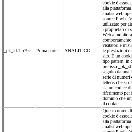
cookie è associ
alla piattaforma
analisi web ope
source Piwik. 
utilizzato per ai
i proprietari di s
Web a monitorar
comportamento 
visitatori e misu
_pk_id.1.b79c
Prima parte
ANALITICO
le prestazioni d
sito. È un cooki
tipo pattern, in c
prefisso _pk_id
seguito da una 
serie di numeri 
lettere, che si ri
sia un codice di
riferimento per i
dominio che im
il cookie.
Questo nome di
cookie è associ
alla piattaforma
analisi web ope
source Piwik. 