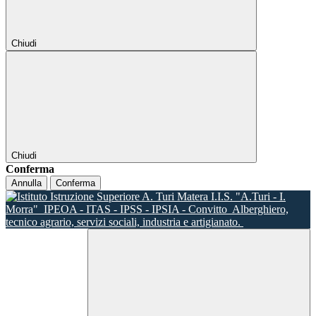
Chiudi
Chiudi
Conferma
Annulla
Conferma
I.I.S. "A.Turi - I.
Morra"
IPEOA - ITAS - IPSS - IPSIA - Convitto
Alberghiero,
tecnico agrario, servizi sociali, industria e artigianato.