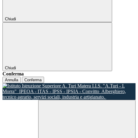
Chiudi
Chiudi
Conferma
Annulla
Conferma
I.I.S. "A.Turi - I.
Morra"
IPEOA - ITAS - IPSS - IPSIA - Convitto
Alberghiero,
tecnico agrario, servizi sociali, industria e artigianato.