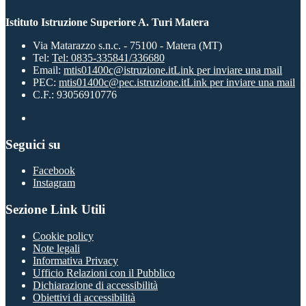
Istituto Istruzione Superiore A. Turi Matera
Via Matarazzo s.n.c. - 75100 - Matera (MT)
Tel:
Tel: 0835-335841/336680
Email:
mtis01400c@istruzione.it
Link per inviare una mail
PEC:
mtis01400c@pec.istruzione.it
Link per inviare una mail
C.F.: 93056910776
Seguici su
Facebook
Instagram
Sezione Link Utili
Cookie policy
Note legali
Informativa Privacy
Ufficio Relazioni con il Pubblico
Dichiarazione di accessibilità
Obiettivi di accessibilità