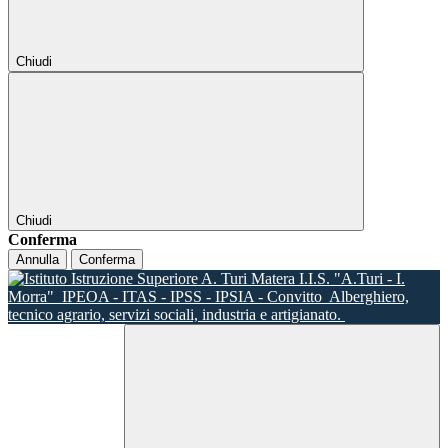
Chiudi
Chiudi
Conferma
Annulla
Conferma
I.I.S. "A.Turi - I.
Morra"
IPEOA - ITAS - IPSS - IPSIA - Convitto
Alberghiero,
tecnico agrario, servizi sociali, industria e artigianato.