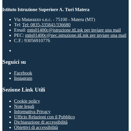
Istituto Istruzione Superiore A. Turi Matera
Via Matarazzo s.n.c. - 75100 - Matera (MT)
Tel:
Tel: 0835-335841/336680
Email:
mtis01400c@istruzione.it
Link per inviare una mail
PEC:
mtis01400c@pec.istruzione.it
Link per inviare una mail
C.F.: 93056910776
Seguici su
Facebook
Instagram
Sezione Link Utili
Cookie policy
Note legali
Informativa Privacy
Ufficio Relazioni con il Pubblico
Dichiarazione di accessibilità
Obiettivi di accessibilità