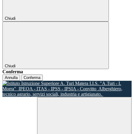
Chiudi
Chiudi
Conferma
Annulla
Conferma
I.I.S. "A.Turi - I.
Morra"
IPEOA - ITAS - IPSS - IPSIA - Convitto
Alberghiero,
tecnico agrario, servizi sociali, industria e artigianato.