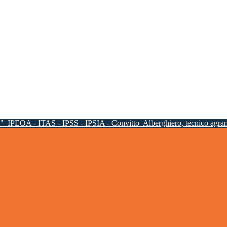
a"
IPEOA - ITAS - IPSS - IPSIA - Convitto
Alberghiero, tecnico agrari