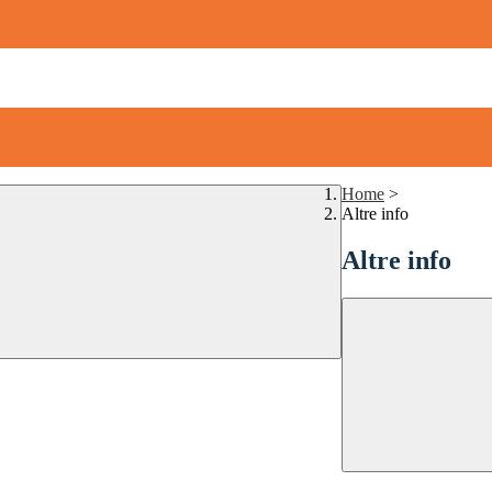
Home
>
Altre info
Altre info