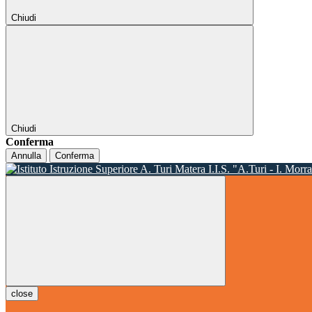
Chiudi
Chiudi
Conferma
Annulla
Conferma
I.I.S. "A.Turi - I. Morr
close