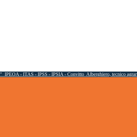
a"
IPEOA - ITAS - IPSS - IPSIA - Convitto
Alberghiero, tecnico agrari