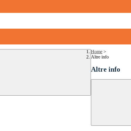
Home
>
Altre info
Altre info