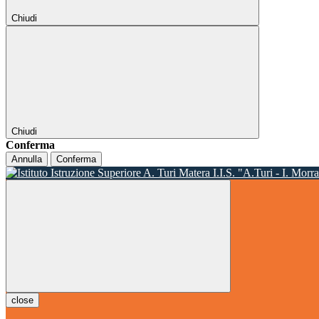
Chiudi
Chiudi
Conferma
Annulla
Conferma
I.I.S. "A.Turi - I. Morr
close