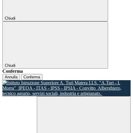
Chiudi
Chiudi
Conferma
Annulla
Conferma
I.I.S. "A.Turi - I.
Morra"
IPEOA - ITAS - IPSS - IPSIA - Convitto
Alberghiero,
tecnico agrario, servizi sociali, industria e artigianato.