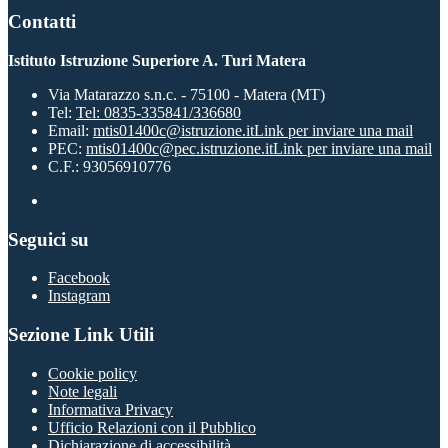
Contatti
Istituto Istruzione Superiore A. Turi Matera
Via Matarazzo s.n.c. - 75100 - Matera (MT)
Tel:
Tel: 0835-335841/336680
Email:
mtis01400c@istruzione.it
Link per inviare una mail
PEC:
mtis01400c@pec.istruzione.it
Link per inviare una mail
C.F.: 93056910776
Seguici su
Facebook
Instagram
Sezione Link Utili
Cookie policy
Note legali
Informativa Privacy
Ufficio Relazioni con il Pubblico
Dichiarazione di accessibilità