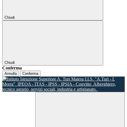
Chiudi
Chiudi
Conferma
Annulla
Conferma
I.I.S. "A.Turi - I.
Morra"
IPEOA - ITAS - IPSS - IPSIA - Convitto
Alberghiero,
tecnico agrario, servizi sociali, industria e artigianato.