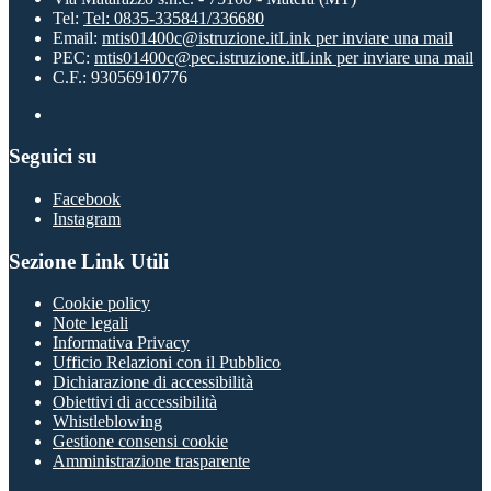
Tel:
Tel: 0835-335841/336680
Email:
mtis01400c@istruzione.it
Link per inviare una mail
PEC:
mtis01400c@pec.istruzione.it
Link per inviare una mail
C.F.: 93056910776
Seguici su
Facebook
Instagram
Sezione Link Utili
Cookie policy
Note legali
Informativa Privacy
Ufficio Relazioni con il Pubblico
Dichiarazione di accessibilità
Obiettivi di accessibilità
Whistleblowing
Gestione consensi cookie
Amministrazione trasparente