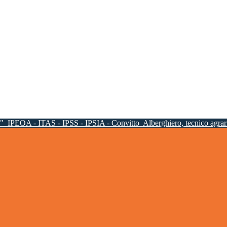
a"
IPEOA - ITAS - IPSS - IPSIA - Convitto
Alberghiero, tecnico agrari