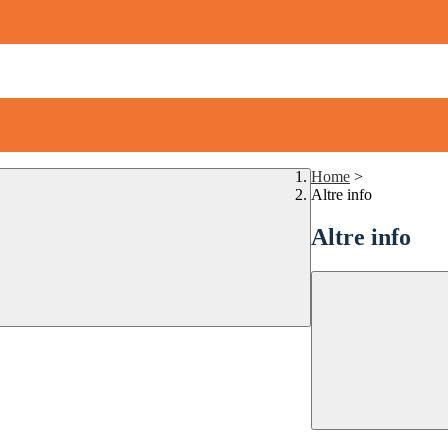
Home
>
Altre info
Altre info