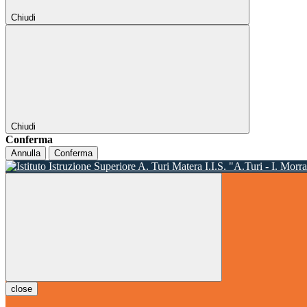
Chiudi
Chiudi
Conferma
Annulla
Conferma
I.I.S. "A.Turi - I. Morr
close