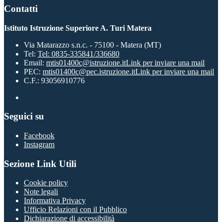
Contatti
Istituto Istruzione Superiore A. Turi Matera
Via Matarazzo s.n.c. - 75100 - Matera (MT)
Tel:
Tel: 0835-335841/336680
Email:
mtis01400c@istruzione.it
Link per inviare una mail
PEC:
mtis01400c@pec.istruzione.it
Link per inviare una mail
C.F.: 93056910776
Seguici su
Facebook
Instagram
Sezione Link Utili
Cookie policy
Note legali
Informativa Privacy
Ufficio Relazioni con il Pubblico
Dichiarazione di accessibilità