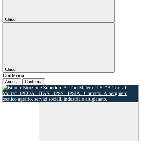
Chiudi
Chiudi
Conferma
Annulla
Conferma
I.I.S. "A.Turi - I.
Morra"
IPEOA - ITAS - IPSS - IPSIA - Convitto
Alberghiero,
tecnico agrario, servizi sociali, industria e artigianato.