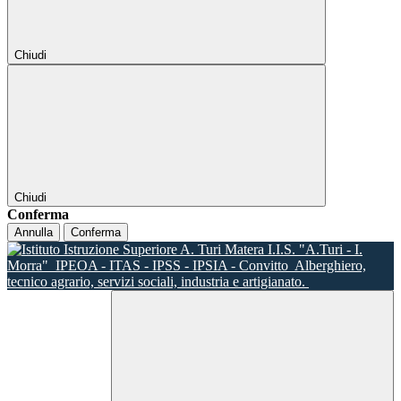
Chiudi
Chiudi
Conferma
Annulla
Conferma
I.I.S. "A.Turi - I.
Morra"
IPEOA - ITAS - IPSS - IPSIA - Convitto
Alberghiero,
tecnico agrario, servizi sociali, industria e artigianato.