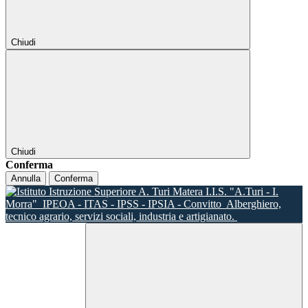
Chiudi
Chiudi
Conferma
Annulla
Conferma
I.I.S. "A.Turi - I.
Morra"
IPEOA - ITAS - IPSS - IPSIA - Convitto
Alberghiero,
tecnico agrario, servizi sociali, industria e artigianato.