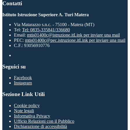
Contatti
Istituto Istruzione Superiore A. Turi Matera
Via Matarazzo s.n.c. - 75100 - Matera (MT)
Tel:
Tel: 0835-335841/336680
Email:
mtis01400c@istruzione.it
Link per inviare una mail
PEC:
mtis01400c@pec.istruzione.it
Link per inviare una mail
C.F.: 93056910776
Seguici su
Facebook
Instagram
Sezione Link Utili
Cookie policy
Note legali
Informativa Privacy
Ufficio Relazioni con il Pubblico
Dichiarazione di accessibilità