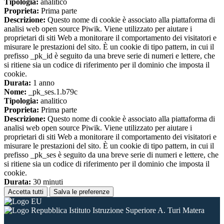
Tipologia:
analitico
Proprieta:
Prima parte
Descrizione:
Questo nome di cookie è associato alla piattaforma di
analisi web open source Piwik. Viene utilizzato per aiutare i
proprietari di siti Web a monitorare il comportamento dei visitatori e
misurare le prestazioni del sito. È un cookie di tipo pattern, in cui il
prefisso _pk_id è seguito da una breve serie di numeri e lettere, che
si ritiene sia un codice di riferimento per il dominio che imposta il
cookie.
Durata:
1 anno
Nome:
_pk_ses.1.b79c
Tipologia:
analitico
Proprieta:
Prima parte
Descrizione:
Questo nome di cookie è associato alla piattaforma di
analisi web open source Piwik. Viene utilizzato per aiutare i
proprietari di siti Web a monitorare il comportamento dei visitatori e
misurare le prestazioni del sito. È un cookie di tipo pattern, in cui il
prefisso _pk_ses è seguito da una breve serie di numeri e lettere, che
si ritiene sia un codice di riferimento per il dominio che imposta il
cookie.
Durata:
30 minuti
Accetta tutti
Salva le preferenze
Istituto Istruzione Superiore A. Turi Matera