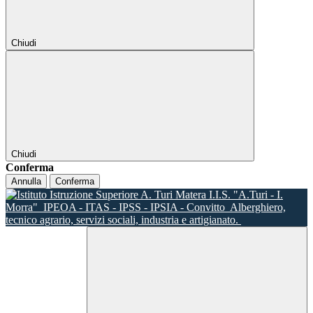
Chiudi
Chiudi
Conferma
Annulla
Conferma
I.I.S. "A.Turi - I.
Morra"
IPEOA - ITAS - IPSS - IPSIA - Convitto
Alberghiero,
tecnico agrario, servizi sociali, industria e artigianato.