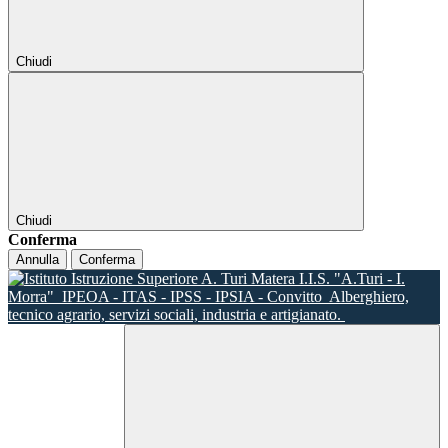
Chiudi
Chiudi
Conferma
Annulla
Conferma
I.I.S. "A.Turi - I.
Morra"
IPEOA - ITAS - IPSS - IPSIA - Convitto
Alberghiero,
tecnico agrario, servizi sociali, industria e artigianato.