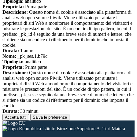
Tipologia:
analitico
Proprieta:
Prima parte
Descrizione:
Questo nome di cookie è associato alla piattaforma di
analisi web open source Piwik. Viene utilizzato per aiutare i
proprietari di siti Web a monitorare il comportamento dei visitatori e
misurare le prestazioni del sito. È un cookie di tipo pattern, in cui il
prefisso _pk_id è seguito da una breve serie di numeri e lettere, che
si ritiene sia un codice di riferimento per il dominio che imposta il
cookie.
Durata:
1 anno
Nome:
_pk_ses.1.b79c
Tipologia:
analitico
Proprieta:
Prima parte
Descrizione:
Questo nome di cookie è associato alla piattaforma di
analisi web open source Piwik. Viene utilizzato per aiutare i
proprietari di siti Web a monitorare il comportamento dei visitatori e
misurare le prestazioni del sito. È un cookie di tipo pattern, in cui il
prefisso _pk_ses è seguito da una breve serie di numeri e lettere, che
si ritiene sia un codice di riferimento per il dominio che imposta il
cookie.
Durata:
30 minuti
Accetta tutti
Salva le preferenze
Istituto Istruzione Superiore A. Turi Matera