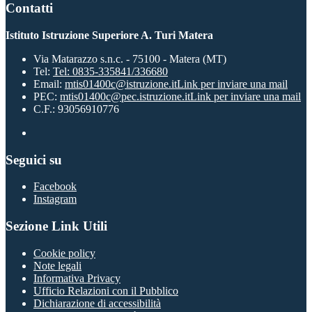
Contatti
Istituto Istruzione Superiore A. Turi Matera
Via Matarazzo s.n.c. - 75100 - Matera (MT)
Tel:
Tel: 0835-335841/336680
Email:
mtis01400c@istruzione.it
Link per inviare una mail
PEC:
mtis01400c@pec.istruzione.it
Link per inviare una mail
C.F.: 93056910776
Seguici su
Facebook
Instagram
Sezione Link Utili
Cookie policy
Note legali
Informativa Privacy
Ufficio Relazioni con il Pubblico
Dichiarazione di accessibilità