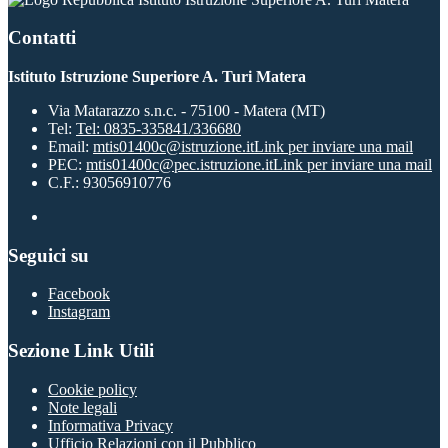
Contatti
Istituto Istruzione Superiore A. Turi Matera
Via Matarazzo s.n.c. - 75100 - Matera (MT)
Tel:
Tel: 0835-335841/336680
Email:
mtis01400c@istruzione.it
Link per inviare una mail
PEC:
mtis01400c@pec.istruzione.it
Link per inviare una mail
C.F.: 93056910776
Seguici su
Facebook
Instagram
Sezione Link Utili
Cookie policy
Note legali
Informativa Privacy
Ufficio Relazioni con il Pubblico