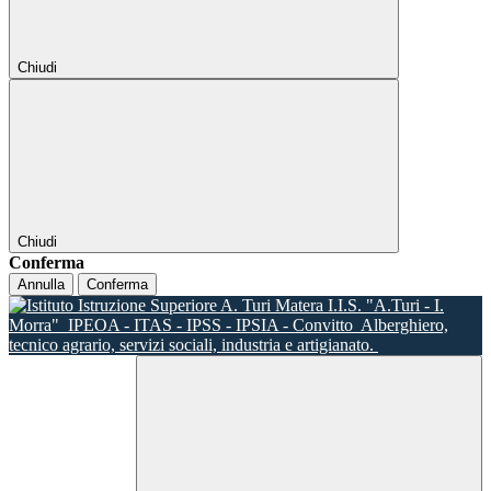
Chiudi
Chiudi
Conferma
Annulla
Conferma
I.I.S. "A.Turi - I.
Morra"
IPEOA - ITAS - IPSS - IPSIA - Convitto
Alberghiero,
tecnico agrario, servizi sociali, industria e artigianato.