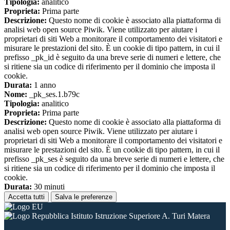
Tipologia:
analitico
Proprieta:
Prima parte
Descrizione:
Questo nome di cookie è associato alla piattaforma di
analisi web open source Piwik. Viene utilizzato per aiutare i
proprietari di siti Web a monitorare il comportamento dei visitatori e
misurare le prestazioni del sito. È un cookie di tipo pattern, in cui il
prefisso _pk_id è seguito da una breve serie di numeri e lettere, che
si ritiene sia un codice di riferimento per il dominio che imposta il
cookie.
Durata:
1 anno
Nome:
_pk_ses.1.b79c
Tipologia:
analitico
Proprieta:
Prima parte
Descrizione:
Questo nome di cookie è associato alla piattaforma di
analisi web open source Piwik. Viene utilizzato per aiutare i
proprietari di siti Web a monitorare il comportamento dei visitatori e
misurare le prestazioni del sito. È un cookie di tipo pattern, in cui il
prefisso _pk_ses è seguito da una breve serie di numeri e lettere, che
si ritiene sia un codice di riferimento per il dominio che imposta il
cookie.
Durata:
30 minuti
Accetta tutti
Salva le preferenze
Istituto Istruzione Superiore A. Turi Matera