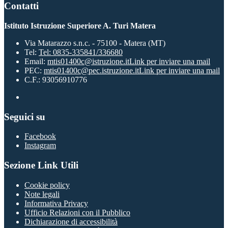
Contatti
Istituto Istruzione Superiore A. Turi Matera
Via Matarazzo s.n.c. - 75100 - Matera (MT)
Tel:
Tel: 0835-335841/336680
Email:
mtis01400c@istruzione.it
Link per inviare una mail
PEC:
mtis01400c@pec.istruzione.it
Link per inviare una mail
C.F.: 93056910776
Seguici su
Facebook
Instagram
Sezione Link Utili
Cookie policy
Note legali
Informativa Privacy
Ufficio Relazioni con il Pubblico
Dichiarazione di accessibilità