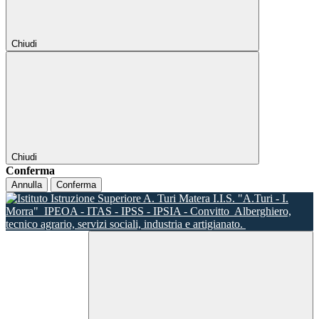
Chiudi
Chiudi
Conferma
Annulla
Conferma
I.I.S. "A.Turi - I.
Morra"
IPEOA - ITAS - IPSS - IPSIA - Convitto
Alberghiero,
tecnico agrario, servizi sociali, industria e artigianato.