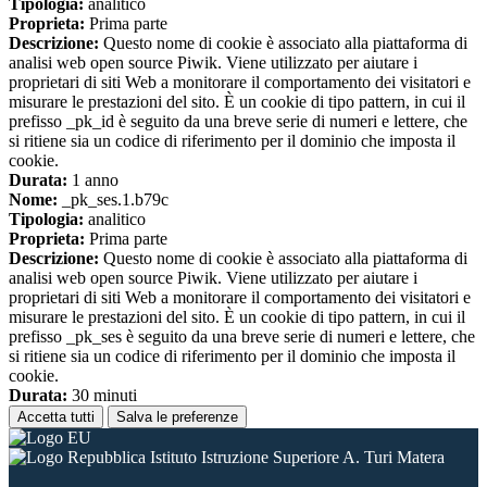
Tipologia:
analitico
Proprieta:
Prima parte
Descrizione:
Questo nome di cookie è associato alla piattaforma di
analisi web open source Piwik. Viene utilizzato per aiutare i
proprietari di siti Web a monitorare il comportamento dei visitatori e
misurare le prestazioni del sito. È un cookie di tipo pattern, in cui il
prefisso _pk_id è seguito da una breve serie di numeri e lettere, che
si ritiene sia un codice di riferimento per il dominio che imposta il
cookie.
Durata:
1 anno
Nome:
_pk_ses.1.b79c
Tipologia:
analitico
Proprieta:
Prima parte
Descrizione:
Questo nome di cookie è associato alla piattaforma di
analisi web open source Piwik. Viene utilizzato per aiutare i
proprietari di siti Web a monitorare il comportamento dei visitatori e
misurare le prestazioni del sito. È un cookie di tipo pattern, in cui il
prefisso _pk_ses è seguito da una breve serie di numeri e lettere, che
si ritiene sia un codice di riferimento per il dominio che imposta il
cookie.
Durata:
30 minuti
Accetta tutti
Salva le preferenze
Istituto Istruzione Superiore A. Turi Matera