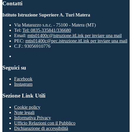
Contatti
Istituto Istruzione Superiore A. Turi Matera
Via Matarazzo s.n.c. - 75100 - Matera (MT)
Tel:
Tel: 0835-335841/336680
Email:
mtis01400c@istruzione.it
Link per inviare una mail
PEC:
mtis01400c@pec.istruzione.it
Link per inviare una mail
C.F.: 93056910776
Seguici su
Facebook
Instagram
Sezione Link Utili
Cookie policy
Note legali
Informativa Privacy
Ufficio Relazioni con il Pubblico
Dichiarazione di accessibilità