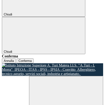
Chiudi
Chiudi
Conferma
Annulla
Conferma
I.I.S. "A.Turi - I.
Morra"
IPEOA - ITAS - IPSS - IPSIA - Convitto
Alberghiero,
tecnico agrario, servizi sociali, industria e artigianato.