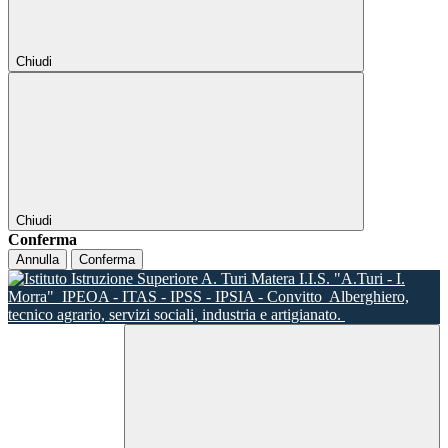
Chiudi
Chiudi
Conferma
Annulla
Conferma
I.I.S. "A.Turi - I.
Morra"
IPEOA - ITAS - IPSS - IPSIA - Convitto
Alberghiero,
tecnico agrario, servizi sociali, industria e artigianato.