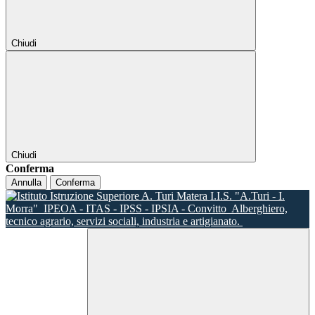
Chiudi
Chiudi
Conferma
Annulla
Conferma
I.I.S. "A.Turi - I.
Morra"
IPEOA - ITAS - IPSS - IPSIA - Convitto
Alberghiero,
tecnico agrario, servizi sociali, industria e artigianato.