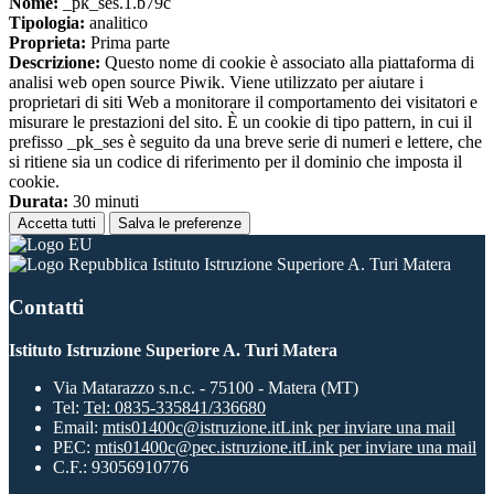
Nome:
_pk_ses.1.b79c
Tipologia:
analitico
Proprieta:
Prima parte
Descrizione:
Questo nome di cookie è associato alla piattaforma di
analisi web open source Piwik. Viene utilizzato per aiutare i
proprietari di siti Web a monitorare il comportamento dei visitatori e
misurare le prestazioni del sito. È un cookie di tipo pattern, in cui il
prefisso _pk_ses è seguito da una breve serie di numeri e lettere, che
si ritiene sia un codice di riferimento per il dominio che imposta il
cookie.
Durata:
30 minuti
Accetta tutti
Salva le preferenze
Istituto Istruzione Superiore A. Turi Matera
Contatti
Istituto Istruzione Superiore A. Turi Matera
Via Matarazzo s.n.c. - 75100 - Matera (MT)
Tel:
Tel: 0835-335841/336680
Email:
mtis01400c@istruzione.it
Link per inviare una mail
PEC:
mtis01400c@pec.istruzione.it
Link per inviare una mail
C.F.: 93056910776