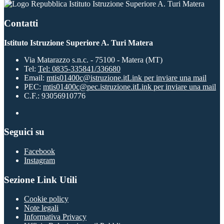
Istituto Istruzione Superiore A. Turi Matera
Contatti
Istituto Istruzione Superiore A. Turi Matera
Via Matarazzo s.n.c. - 75100 - Matera (MT)
Tel:
Tel: 0835-335841/336680
Email:
mtis01400c@istruzione.it
Link per inviare una mail
PEC:
mtis01400c@pec.istruzione.it
Link per inviare una mail
C.F.: 93056910776
Seguici su
Facebook
Instagram
Sezione Link Utili
Cookie policy
Note legali
Informativa Privacy