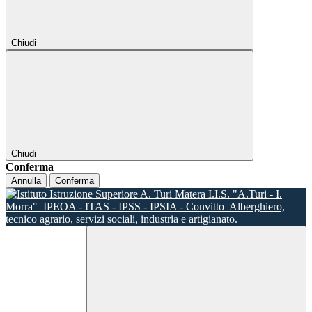
Chiudi
Chiudi
Conferma
Annulla
Conferma
I.I.S. "A.Turi - I.
Morra"
IPEOA - ITAS - IPSS - IPSIA - Convitto
Alberghiero,
tecnico agrario, servizi sociali, industria e artigianato.