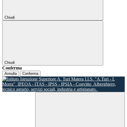
Chiudi
Chiudi
Conferma
Annulla
Conferma
I.I.S. "A.Turi - I.
Morra"
IPEOA - ITAS - IPSS - IPSIA - Convitto
Alberghiero,
tecnico agrario, servizi sociali, industria e artigianato.