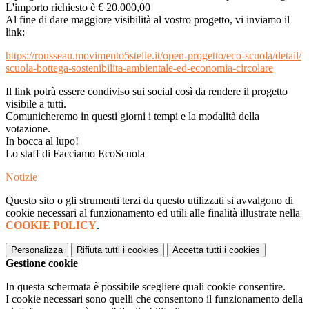
L'importo richiesto è € 20.000,00
Al fine di dare maggiore visibilità al vostro progetto, vi inviamo il
link:
https://rousseau.
movimento5stelle.it/open-
progetto/eco-scuola/detail/
scuola-bottega-sostenibilita-
ambientale-ed-economia-
circolare
Il link potrà essere condiviso sui social così da rendere il progetto
visibile a tutti.
Comunicheremo in questi giorni i tempi e la modalità della
votazione.
In bocca al lupo!
Lo staff di Facciamo EcoScuola
Notizie
Questo sito o gli strumenti terzi da questo utilizzati si avvalgono di
cookie necessari al funzionamento ed utili alle finalità illustrate nella
COOKIE POLICY
.
Personalizza
Rifiuta tutti
i cookies
Accetta tutti
i cookies
Gestione cookie
In questa schermata è possibile scegliere quali cookie consentire.
I cookie necessari sono quelli che consentono il funzionamento della