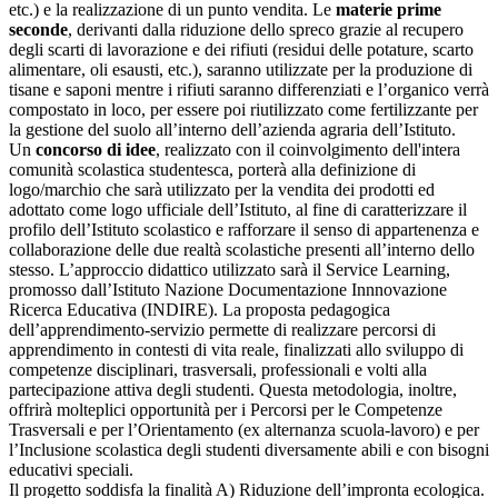
etc.) e la realizzazione di un punto vendita. Le
materie prime
seconde
, derivanti dalla riduzione dello spreco grazie al recupero
degli scarti di lavorazione e dei rifiuti (residui delle potature, scarto
alimentare, oli esausti, etc.), saranno utilizzate per la produzione di
tisane e saponi mentre i rifiuti saranno differenziati e l’organico verrà
compostato in loco, per essere poi riutilizzato come fertilizzante per
la gestione del suolo all’interno dell’azienda agraria dell’Istituto.
Un
concorso di idee
, realizzato con il coinvolgimento dell'intera
comunità scolastica studentesca, porterà alla definizione di
logo/marchio che sarà utilizzato per la vendita dei prodotti ed
adottato come logo ufficiale dell’Istituto, al fine di caratterizzare il
profilo dell’Istituto scolastico e rafforzare il senso di appartenenza e
collaborazione delle due realtà scolastiche presenti all’interno dello
stesso. L’approccio didattico utilizzato sarà il Service Learning,
promosso dall’Istituto Nazione Documentazione Innnovazione
Ricerca Educativa (INDIRE). La proposta pedagogica
dell’apprendimento-servizio permette di realizzare percorsi di
apprendimento in contesti di vita reale, finalizzati allo sviluppo di
competenze disciplinari, trasversali, professionali e volti alla
partecipazione attiva degli studenti. Questa metodologia, inoltre,
offrirà molteplici opportunità per i Percorsi per le Competenze
Trasversali e per l’Orientamento (ex alternanza scuola-lavoro) e per
l’Inclusione scolastica degli studenti diversamente abili e con bisogni
educativi speciali.
Il progetto soddisfa la finalità A) Riduzione dell’impronta ecologica.