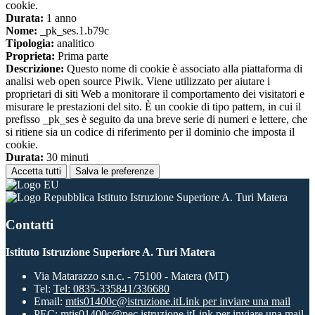
cookie.
Durata:
1 anno
Nome:
_pk_ses.1.b79c
Tipologia:
analitico
Proprieta:
Prima parte
Descrizione:
Questo nome di cookie è associato alla piattaforma di
analisi web open source Piwik. Viene utilizzato per aiutare i
proprietari di siti Web a monitorare il comportamento dei visitatori e
misurare le prestazioni del sito. È un cookie di tipo pattern, in cui il
prefisso _pk_ses è seguito da una breve serie di numeri e lettere, che
si ritiene sia un codice di riferimento per il dominio che imposta il
cookie.
Durata:
30 minuti
Accetta tutti
Salva le preferenze
Istituto Istruzione Superiore A. Turi Matera
Contatti
Istituto Istruzione Superiore A. Turi Matera
Via Matarazzo s.n.c. - 75100 - Matera (MT)
Tel:
Tel: 0835-335841/336680
Email:
mtis01400c@istruzione.it
Link per inviare una mail
PEC:
mtis01400c@pec.istruzione.it
Link per inviare una mail