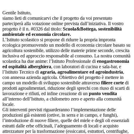
Gentile Istituto,
siamo lieti di comunicarvi che il progetto da voi presentato
parteciperà alla votazione online prevista dall’iniziativa. Il vostro
progetto è il n. #0326 dal titolo:
Scuola&Bottega, sostenibilità
ambientale ed economia circolare.
L’Istituto scolastico si propone di ridurre la propria impronta
ecologica promuovendo un modello di economia circolare basato su
agricoltura sostenibile, utilizzo delle materie prime seconde, crescita
inclusiva ed approccio responsabile al consumo. La nostra comunità
scolastica ha due anime: l’Istituto Professionale di
enogastronomia
ed ospitalità alberghiera
, con laboratori di cucina e sala-bar, e
l’Istituto Tecnico di
agraria, agroalimentare ed agroindustria
,
con annessa azienda agricola. Obiettivo del progetto è mettere in
campo un modello di sviluppo sostenibile attraverso
filiere corte
di
prodotti agroalimentari, riduzione degli sprechi con riuso di scarti di
lavorazione e rifiuti, ed infine creazione di un
punto vendita
all’interno dell’Istituto, a chilometro zero e aperto alla comunità
locale.
Gli interventi previsti riguarderanno l’implementazione delle
produzioni già esistenti (ortive, in serra e in campo, e funghi),
l’introduzione di nuove filiere, quelle del miele e degli oli essenziali
estratti dalle erbe officinali, l’adeguamento di locali e acquisto
attrezzature per la trasformazione (essiccatoi, estrattori, centrifughe,