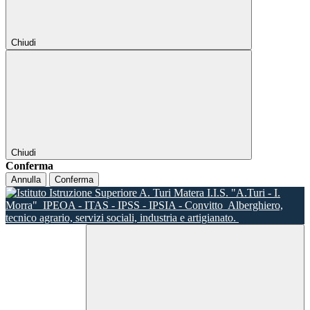
Chiudi
Chiudi
Conferma
Annulla
Conferma
I.I.S. "A.Turi - I.
Morra"
IPEOA - ITAS - IPSS - IPSIA - Convitto
Alberghiero,
tecnico agrario, servizi sociali, industria e artigianato.