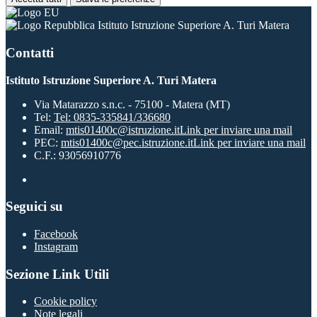
Istituto Istruzione Superiore A. Turi Matera
Contatti
Istituto Istruzione Superiore A. Turi Matera
Via Matarazzo s.n.c. - 75100 - Matera (MT)
Tel:
Tel: 0835-335841/336680
Email:
mtis01400c@istruzione.it
Link per inviare una mail
PEC:
mtis01400c@pec.istruzione.it
Link per inviare una mail
C.F.: 93056910776
Seguici su
Facebook
Instagram
Sezione Link Utili
Cookie policy
Note legali