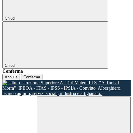
Chiudi
Chiudi
Conferma
Annulla
Conferma
I.I.S. "A.Turi - I.
Morra"
IPEOA - ITAS - IPSS - IPSIA - Convitto
Alberghiero,
tecnico agrario, servizi sociali, industria e artigianato.