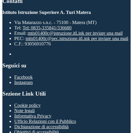
Contatti
Istituto Istruzione Superiore A. Turi Matera
Via Matarazzo s.n.c. - 75100 - Matera (MT)
Tel:
Tel: 0835-335841/336680
Email:
mtis01400c@istruzione.it
Link per inviare una mail
PEC:
mtis01400c@pec.istruzione.it
Link per inviare una mail
C.F.: 93056910776
Seguici su
Facebook
Instagram
Sezione Link Utili
Cookie policy
Note legali
Informativa Privacy
Ufficio Relazioni con il Pubblico
Dichiarazione di accessibilità
Obiettivi di accessibilità