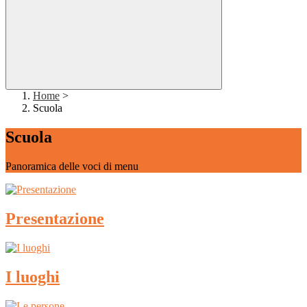
Home
>
Scuola
Scuola
Panoramica delle voci di menu
Presentazione
I luoghi