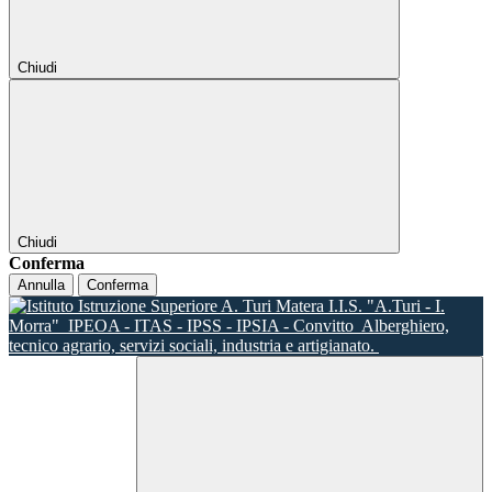
Chiudi
Chiudi
Conferma
Annulla
Conferma
I.I.S. "A.Turi - I.
Morra"
IPEOA - ITAS - IPSS - IPSIA - Convitto
Alberghiero,
tecnico agrario, servizi sociali, industria e artigianato.