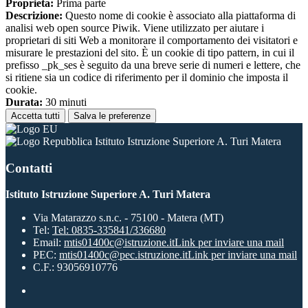
Proprieta:
Prima parte
Descrizione:
Questo nome di cookie è associato alla piattaforma di
analisi web open source Piwik. Viene utilizzato per aiutare i
proprietari di siti Web a monitorare il comportamento dei visitatori e
misurare le prestazioni del sito. È un cookie di tipo pattern, in cui il
prefisso _pk_ses è seguito da una breve serie di numeri e lettere, che
si ritiene sia un codice di riferimento per il dominio che imposta il
cookie.
Durata:
30 minuti
Accetta tutti
Salva le preferenze
Istituto Istruzione Superiore A. Turi Matera
Contatti
Istituto Istruzione Superiore A. Turi Matera
Via Matarazzo s.n.c. - 75100 - Matera (MT)
Tel:
Tel: 0835-335841/336680
Email:
mtis01400c@istruzione.it
Link per inviare una mail
PEC:
mtis01400c@pec.istruzione.it
Link per inviare una mail
C.F.: 93056910776