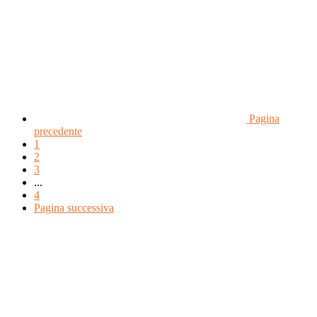
Pagina
precedente
1
2
3
...
4
Pagina successiva