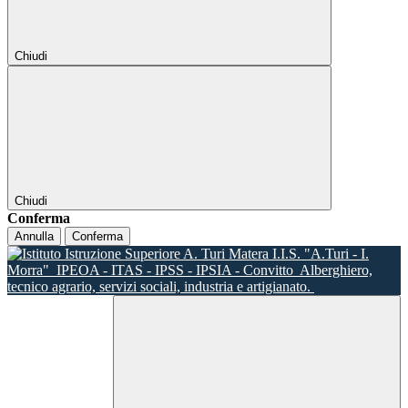
Chiudi
Chiudi
Conferma
Annulla
Conferma
I.I.S. "A.Turi - I.
Morra"
IPEOA - ITAS - IPSS - IPSIA - Convitto
Alberghiero,
tecnico agrario, servizi sociali, industria e artigianato.