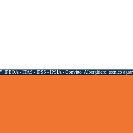
a"
IPEOA - ITAS - IPSS - IPSIA - Convitto
Alberghiero, tecnico agrari