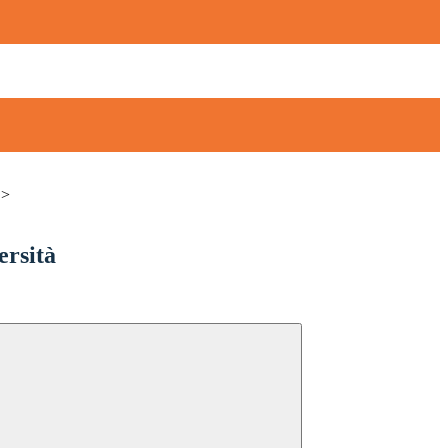
>
ersità