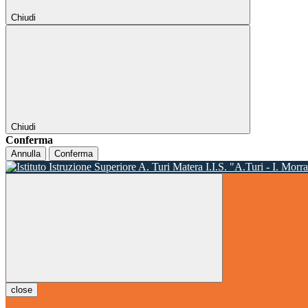
Chiudi
Chiudi
Conferma
Annulla
Conferma
I.I.S. "A.Turi - I. Morr
close