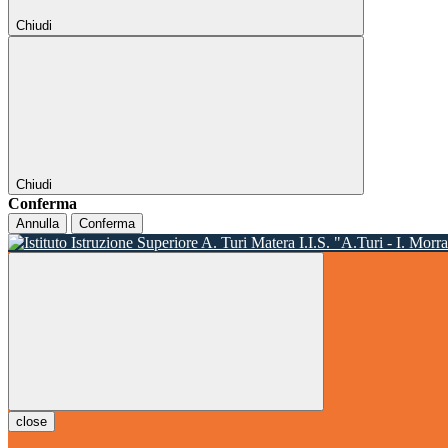
Chiudi
Chiudi
Conferma
Annulla
Conferma
I.I.S. "A.Turi - I. Morr
close