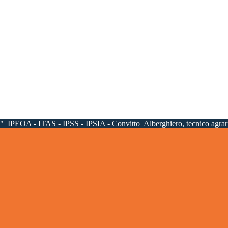
a"
IPEOA - ITAS - IPSS - IPSIA - Convitto
Alberghiero, tecnico agrari