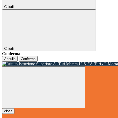
Chiudi
Chiudi
Conferma
Annulla
Conferma
I.I.S. "A.Turi - I. Morr
close