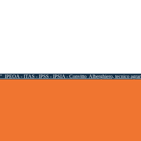
a"
IPEOA - ITAS - IPSS - IPSIA - Convitto
Alberghiero, tecnico agrari