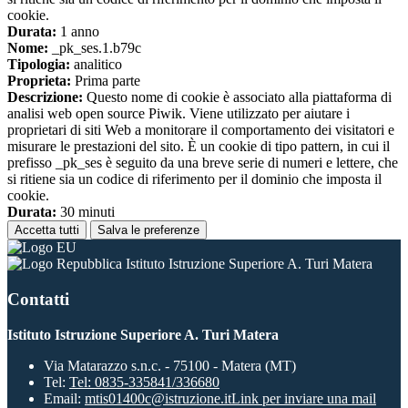
cookie.
Durata:
1 anno
Nome:
_pk_ses.1.b79c
Tipologia:
analitico
Proprieta:
Prima parte
Descrizione:
Questo nome di cookie è associato alla piattaforma di
analisi web open source Piwik. Viene utilizzato per aiutare i
proprietari di siti Web a monitorare il comportamento dei visitatori e
misurare le prestazioni del sito. È un cookie di tipo pattern, in cui il
prefisso _pk_ses è seguito da una breve serie di numeri e lettere, che
si ritiene sia un codice di riferimento per il dominio che imposta il
cookie.
Durata:
30 minuti
Accetta tutti
Salva le preferenze
Istituto Istruzione Superiore A. Turi Matera
Contatti
Istituto Istruzione Superiore A. Turi Matera
Via Matarazzo s.n.c. - 75100 - Matera (MT)
Tel:
Tel: 0835-335841/336680
Email:
mtis01400c@istruzione.it
Link per inviare una mail