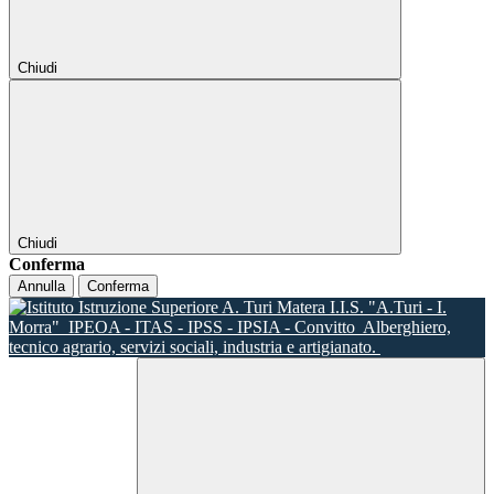
Chiudi
Chiudi
Conferma
Annulla
Conferma
I.I.S. "A.Turi - I.
Morra"
IPEOA - ITAS - IPSS - IPSIA - Convitto
Alberghiero,
tecnico agrario, servizi sociali, industria e artigianato.