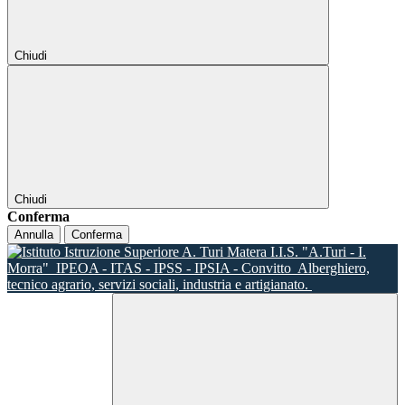
Chiudi
Chiudi
Conferma
Annulla
Conferma
I.I.S. "A.Turi - I.
Morra"
IPEOA - ITAS - IPSS - IPSIA - Convitto
Alberghiero,
tecnico agrario, servizi sociali, industria e artigianato.