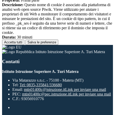
Proprieta:
Prima parte
Descrizione:
Questo nome di cookie è associato alla piattaforma di
analisi web open source Piwik. Viene utilizzato per aiutare i
proprietari di siti Web a monitorare il comportamento dei visitatori e
misurare le prestazioni del sito. È un cookie di tipo pattern, in cui il
prefisso _pk_ses è seguito da una breve serie di numeri e lettere, che
si ritiene sia un codice di riferimento per il dominio che imposta il
cookie.
Durata:
30 minuti
Accetta tutti
Salva le preferenze
Istituto Istruzione Superiore A. Turi Matera
Contatti
Istituto Istruzione Superiore A. Turi Matera
Via Matarazzo s.n.c. - 75100 - Matera (MT)
Tel:
Tel: 0835-335841/336680
Email:
mtis01400c@istruzione.it
Link per inviare una mail
PEC:
mtis01400c@pec.istruzione.it
Link per inviare una mail
C.F.: 93056910776