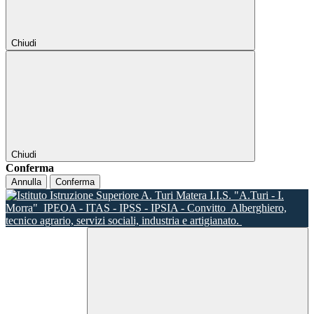
Chiudi
Chiudi
Conferma
Annulla
Conferma
I.I.S. "A.Turi - I.
Morra"
IPEOA - ITAS - IPSS - IPSIA - Convitto
Alberghiero,
tecnico agrario, servizi sociali, industria e artigianato.