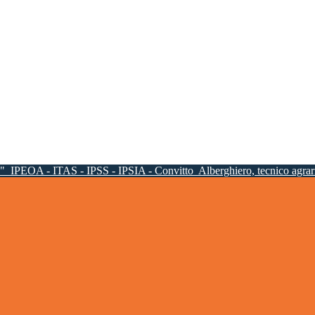
a"
IPEOA - ITAS - IPSS - IPSIA - Convitto
Alberghiero, tecnico agrari