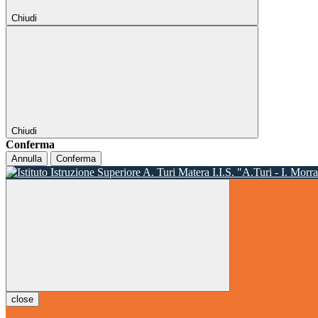
Chiudi
Chiudi
Conferma
Annulla
Conferma
I.I.S. "A.Turi - I. Morr
close