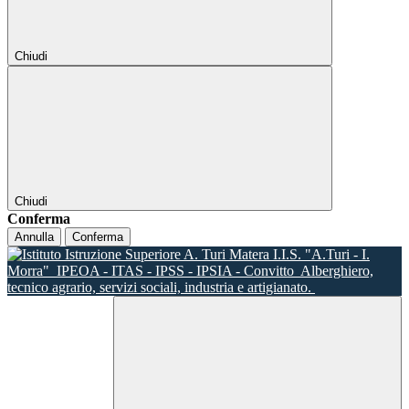
Chiudi
Chiudi
Conferma
Annulla
Conferma
I.I.S. "A.Turi - I.
Morra"
IPEOA - ITAS - IPSS - IPSIA - Convitto
Alberghiero,
tecnico agrario, servizi sociali, industria e artigianato.