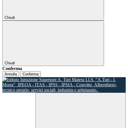
Chiudi
Chiudi
Conferma
Annulla
Conferma
I.I.S. "A.Turi - I.
Morra"
IPEOA - ITAS - IPSS - IPSIA - Convitto
Alberghiero,
tecnico agrario, servizi sociali, industria e artigianato.