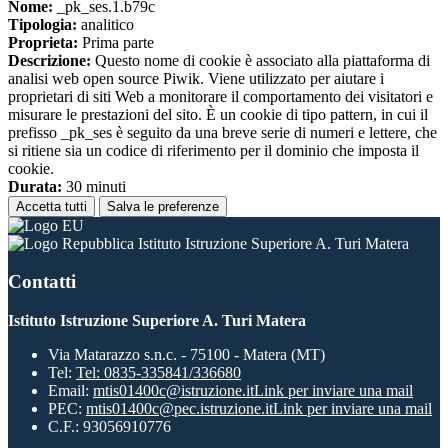
Nome:
_pk_ses.1.b79c
Tipologia:
analitico
Proprieta:
Prima parte
Descrizione:
Questo nome di cookie è associato alla piattaforma di
analisi web open source Piwik. Viene utilizzato per aiutare i
proprietari di siti Web a monitorare il comportamento dei visitatori e
misurare le prestazioni del sito. È un cookie di tipo pattern, in cui il
prefisso _pk_ses è seguito da una breve serie di numeri e lettere, che
si ritiene sia un codice di riferimento per il dominio che imposta il
cookie.
Durata:
30 minuti
Accetta tutti
Salva le preferenze
Istituto Istruzione Superiore A. Turi Matera
Contatti
Istituto Istruzione Superiore A. Turi Matera
Via Matarazzo s.n.c. - 75100 - Matera (MT)
Tel:
Tel: 0835-335841/336680
Email:
mtis01400c@istruzione.it
Link per inviare una mail
PEC:
mtis01400c@pec.istruzione.it
Link per inviare una mail
C.F.: 93056910776