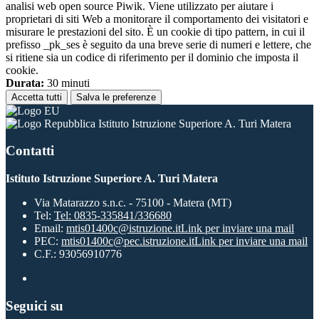
analisi web open source Piwik. Viene utilizzato per aiutare i
proprietari di siti Web a monitorare il comportamento dei visitatori e
misurare le prestazioni del sito. È un cookie di tipo pattern, in cui il
prefisso _pk_ses è seguito da una breve serie di numeri e lettere, che
si ritiene sia un codice di riferimento per il dominio che imposta il
cookie.
Durata:
30 minuti
Accetta tutti
Salva le preferenze
Istituto Istruzione Superiore A. Turi Matera
Contatti
Istituto Istruzione Superiore A. Turi Matera
Via Matarazzo s.n.c. - 75100 - Matera (MT)
Tel:
Tel: 0835-335841/336680
Email:
mtis01400c@istruzione.it
Link per inviare una mail
PEC:
mtis01400c@pec.istruzione.it
Link per inviare una mail
C.F.: 93056910776
Seguici su