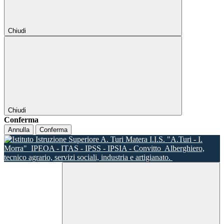
Chiudi
Chiudi
Conferma
Annulla
Conferma
I.I.S. "A.Turi - I.
Morra"
IPEOA - ITAS - IPSS - IPSIA - Convitto
Alberghiero,
tecnico agrario, servizi sociali, industria e artigianato.