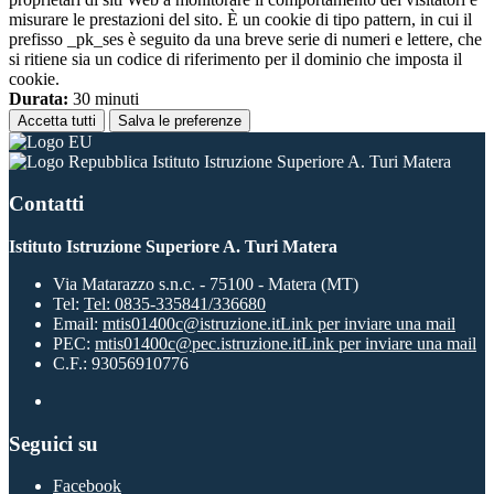
misurare le prestazioni del sito. È un cookie di tipo pattern, in cui il
prefisso _pk_ses è seguito da una breve serie di numeri e lettere, che
si ritiene sia un codice di riferimento per il dominio che imposta il
cookie.
Durata:
30 minuti
Accetta tutti
Salva le preferenze
Istituto Istruzione Superiore A. Turi Matera
Contatti
Istituto Istruzione Superiore A. Turi Matera
Via Matarazzo s.n.c. - 75100 - Matera (MT)
Tel:
Tel: 0835-335841/336680
Email:
mtis01400c@istruzione.it
Link per inviare una mail
PEC:
mtis01400c@pec.istruzione.it
Link per inviare una mail
C.F.: 93056910776
Seguici su
Facebook