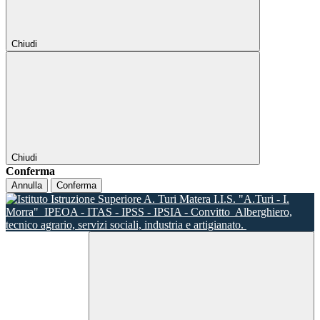
Chiudi
Chiudi
Conferma
Annulla
Conferma
I.I.S. "A.Turi - I.
Morra"
IPEOA - ITAS - IPSS - IPSIA - Convitto
Alberghiero,
tecnico agrario, servizi sociali, industria e artigianato.