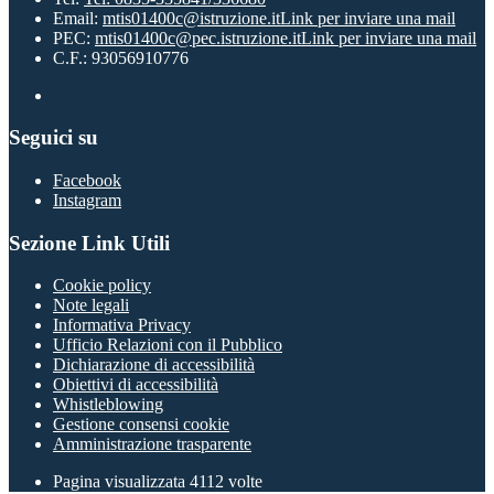
Email:
mtis01400c@istruzione.it
Link per inviare una mail
PEC:
mtis01400c@pec.istruzione.it
Link per inviare una mail
C.F.: 93056910776
Seguici su
Facebook
Instagram
Sezione Link Utili
Cookie policy
Note legali
Informativa Privacy
Ufficio Relazioni con il Pubblico
Dichiarazione di accessibilità
Obiettivi di accessibilità
Whistleblowing
Gestione consensi cookie
Amministrazione trasparente
Pagina visualizzata
4112
volte