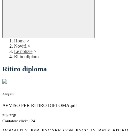
Home
>
Novità
>
Le notizie
>
Ritiro diploma
Ritiro diploma
Allegati
AVVISO PER RITIRO DIPLOMA.pdf
File PDF
Contatore click: 124
MODALITA'_PER_PAGARE_CON_PAGO_IN_RETE_RITIRO_