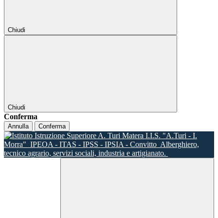
Chiudi
Chiudi
Conferma
Annulla
Conferma
I.I.S. "A.Turi - I.
Morra"
IPEOA - ITAS - IPSS - IPSIA - Convitto
Alberghiero,
tecnico agrario, servizi sociali, industria e artigianato.