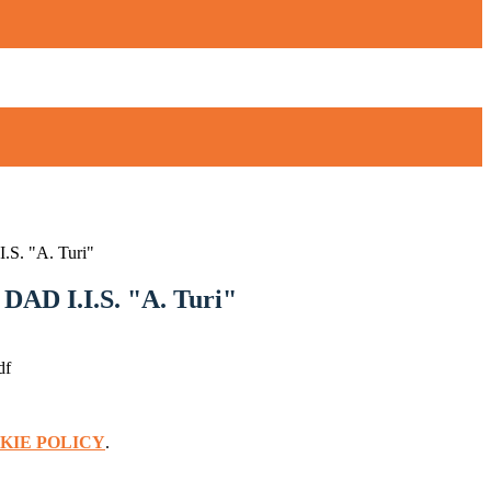
.S. "A. Turi"
DAD I.I.S. "A. Turi"
df
KIE POLICY
.