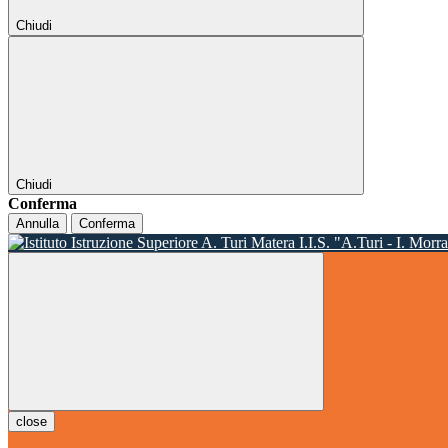
Chiudi
Chiudi
Conferma
Annulla
Conferma
I.I.S. "A.Turi - I. Morr
close