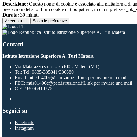
Descrizione:
Questo nome di cookie è associato alla piattaforma di ana
prestazioni del sito. È un cookie di tipo pattern, in cui il prefisso _pk
Durata:
30 minuti
Accetta tutti
Salva le preferenze
Istituto Istruzione Superiore A. Turi Matera
Contatti
Istituto Istruzione Superiore A. Turi Matera
Via Matarazzo s.n.c. - 75100 - Matera (MT)
Tel:
Tel: 0835-335841/336680
Email:
mtis01400c@istruzione.it
Link per inviare una mail
PEC:
mtis01400c@pec.istruzione.it
Link per inviare una mail
C.F.: 93056910776
Seguici su
Facebook
Instagram