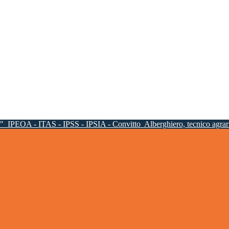
a"
IPEOA - ITAS - IPSS - IPSIA - Convitto
Alberghiero, tecnico agrari