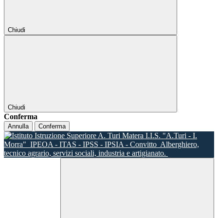
Chiudi
Chiudi
Conferma
Annulla
Conferma
I.I.S. "A.Turi - I.
Morra"
IPEOA - ITAS - IPSS - IPSIA - Convitto
Alberghiero,
tecnico agrario, servizi sociali, industria e artigianato.