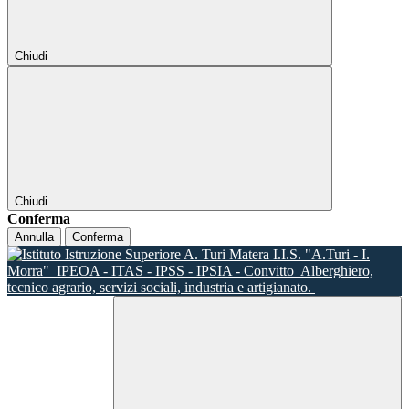
Chiudi
Chiudi
Conferma
Annulla
Conferma
I.I.S. "A.Turi - I.
Morra"
IPEOA - ITAS - IPSS - IPSIA - Convitto
Alberghiero,
tecnico agrario, servizi sociali, industria e artigianato.