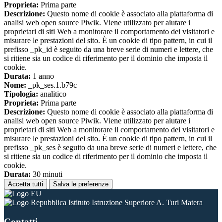
Proprieta:
Prima parte
Descrizione:
Questo nome di cookie è associato alla piattaforma di
analisi web open source Piwik. Viene utilizzato per aiutare i
proprietari di siti Web a monitorare il comportamento dei visitatori e
misurare le prestazioni del sito. È un cookie di tipo pattern, in cui il
prefisso _pk_id è seguito da una breve serie di numeri e lettere, che
si ritiene sia un codice di riferimento per il dominio che imposta il
cookie.
Durata:
1 anno
Nome:
_pk_ses.1.b79c
Tipologia:
analitico
Proprieta:
Prima parte
Descrizione:
Questo nome di cookie è associato alla piattaforma di
analisi web open source Piwik. Viene utilizzato per aiutare i
proprietari di siti Web a monitorare il comportamento dei visitatori e
misurare le prestazioni del sito. È un cookie di tipo pattern, in cui il
prefisso _pk_ses è seguito da una breve serie di numeri e lettere, che
si ritiene sia un codice di riferimento per il dominio che imposta il
cookie.
Durata:
30 minuti
Accetta tutti
Salva le preferenze
Istituto Istruzione Superiore A. Turi Matera
Contatti