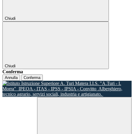
Chiudi
Chiudi
Conferma
Annulla
Conferma
I.I.S. "A.Turi - I.
Morra"
IPEOA - ITAS - IPSS - IPSIA - Convitto
Alberghiero,
tecnico agrario, servizi sociali, industria e artigianato.