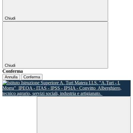
Chiudi
Chiudi
Conferma
Annulla
Conferma
I.I.S. "A.Turi - I.
Morra"
IPEOA - ITAS - IPSS - IPSIA - Convitto
Alberghiero,
tecnico agrario, servizi sociali, industria e artigianato.