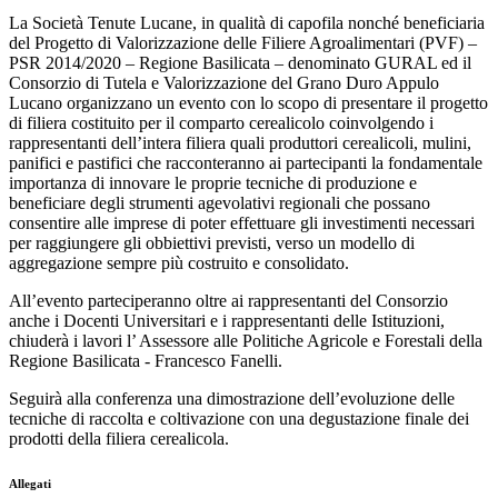
La Società
Tenute Lucane,
in qualità di capofila nonché beneficiaria
del Progetto di Valorizzazione delle Filiere Agroalimentari (PVF)
–
PSR 2014/2020
–
Regione Basilicata
–
denominato
GURAL
ed il
Consorzio di Tutela e Valorizzazione del Grano Duro Appulo
Lucano
organizzano un evento con lo scopo di presentare il progetto
di filiera costituito per il comparto cerealicolo coinvolgendo i
rapp
resentanti dell’intera filiera quali produttori
cerealicoli, mulini,
panifici e pastifici che racconteranno ai partecipanti la fondamentale
importanza di innovare le proprie tecniche di produzione e
beneficiare degli strumenti agevolativi regionali che possano
consentire alle imprese di poter effettuare gli investimenti necessari
per raggiungere gli obbiettivi previsti, verso un modello di
aggregazione sempre più costruito e consolidato.
All’evento parteciperanno oltre ai rappresentanti del
Consorzio
anche i Docenti Universitari e i rappresentanti delle I
stituzioni,
chiuderà i lavori l’ Assessore alle Politiche Agricole e
Forestali della
Regione Basilicata - Francesco Fanelli.
Seguirà alla conferenza una dimostrazione dell’evoluzione delle
tecniche di raccolta e
coltivazione con una degustazione finale dei
prodotti della filiera cerealicola.
Allegati