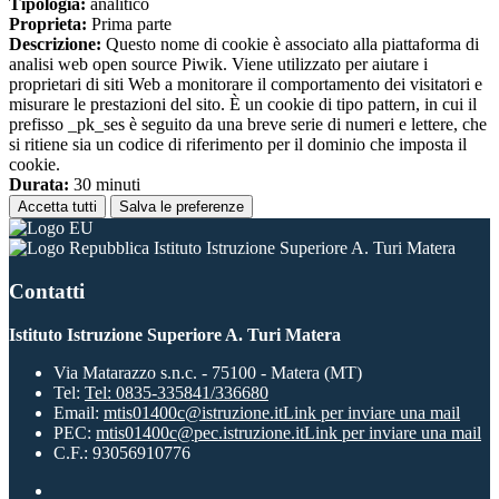
Tipologia:
analitico
Proprieta:
Prima parte
Descrizione:
Questo nome di cookie è associato alla piattaforma di
analisi web open source Piwik. Viene utilizzato per aiutare i
proprietari di siti Web a monitorare il comportamento dei visitatori e
misurare le prestazioni del sito. È un cookie di tipo pattern, in cui il
prefisso _pk_ses è seguito da una breve serie di numeri e lettere, che
si ritiene sia un codice di riferimento per il dominio che imposta il
cookie.
Durata:
30 minuti
Accetta tutti
Salva le preferenze
Istituto Istruzione Superiore A. Turi Matera
Contatti
Istituto Istruzione Superiore A. Turi Matera
Via Matarazzo s.n.c. - 75100 - Matera (MT)
Tel:
Tel: 0835-335841/336680
Email:
mtis01400c@istruzione.it
Link per inviare una mail
PEC:
mtis01400c@pec.istruzione.it
Link per inviare una mail
C.F.: 93056910776