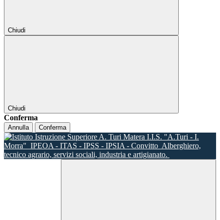
Chiudi
Chiudi
Conferma
Annulla
Conferma
I.I.S. "A.Turi - I.
Morra"
IPEOA - ITAS - IPSS - IPSIA - Convitto
Alberghiero,
tecnico agrario, servizi sociali, industria e artigianato.