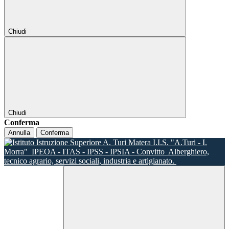
Chiudi
Chiudi
Conferma
Annulla
Conferma
I.I.S. "A.Turi - I.
Morra"
IPEOA - ITAS - IPSS - IPSIA - Convitto
Alberghiero,
tecnico agrario, servizi sociali, industria e artigianato.