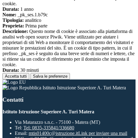
cookie.
Durata:
1 anno
Nome:
_pk_ses.1.b79c
Tipologia:
analitico
Proprieta:
Prima parte
Descrizione:
Questo nome di cookie è associato alla piattaforma di
analisi web open source Piwik. Viene utilizzato per aiutare i
proprietari di siti Web a monitorare il comportamento dei visitatori e
misurare le prestazioni del sito. È un cookie di tipo pattern, in cui il
prefisso _pk_ses è seguito da una breve serie di numeri e lettere, che
si ritiene sia un codice di riferimento per il dominio che imposta il
cookie.
Durata:
30 minuti
Accetta tutti
Salva le preferenze
Istituto Istruzione Superiore A. Turi Matera
Contatti
Istituto Istruzione Superiore A. Turi Matera
Via Matarazzo s.n.c. - 75100 - Matera (MT)
Tel:
Tel: 0835-335841/336680
Email:
mtis01400c@istruzione.it
Link per inviare una mail